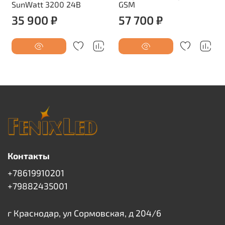
SunWatt 3200 24В
GSM
35 900 ₽
57 700 ₽
Контакты
+78619910201
+79882435001
г Краснодар, ул Сормовская, д 204/6