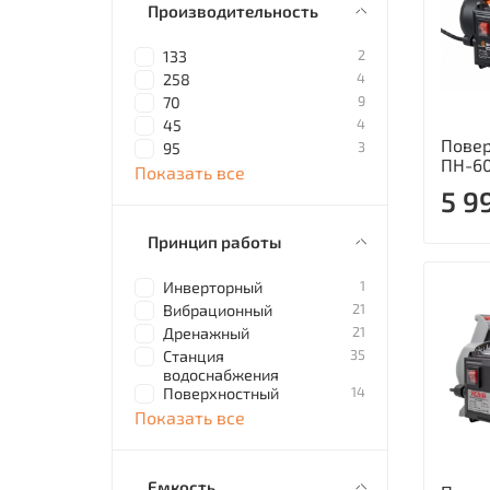
Производительность
2
133
4
258
9
70
4
45
Повер
3
95
ПН-6
Показать все
5 9
Принцип работы
1
Инверторный
21
Вибрационный
21
Дренажный
35
Станция
водоснабжения
14
Поверхностный
Показать все
Емкость