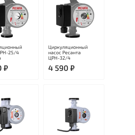
яционный
Циркуляционный
ЦРН-25/4
насос Ресанта
а
ЦРН-32/4
0 ₽
4 590 ₽