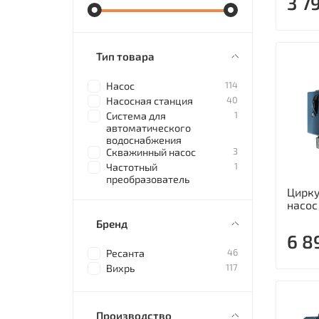
3 7
Тип товара
114
Насос
40
Насосная станция
1
Система для
автоматического
водоснабжения
3
Скважинный насос
1
Частотный
преобразователь
Цирк
насос
Бренд
6 8
46
Ресанта
117
Вихрь
Производство