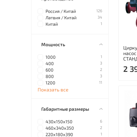
126
Россия / Китай
34
Латвия / Китай
1
Китай
Мощность
Цирк
насос
1
1000
СТАН
3
400
2 3
2
600
3
800
11
1200
Показать все
Габаритные размеры
6
430x150x150
2
460x340x350
1
220x180x390