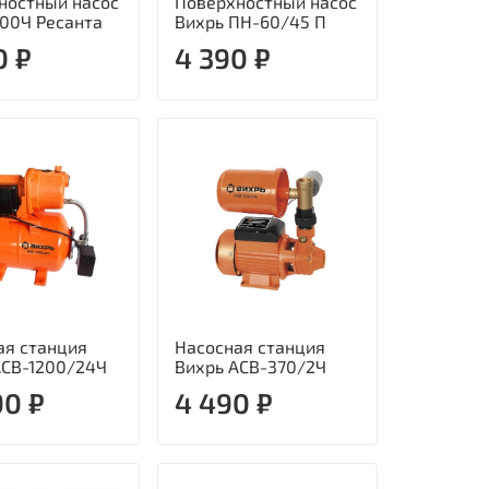
ностный насос
Поверхностный насос
00Ч Ресанта
Вихрь ПН-60/45 П
0 ₽
4 390 ₽
ая станция
Насосная станция
АСВ-1200/24Ч
Вихрь АСВ-370/2Ч
90 ₽
4 490 ₽