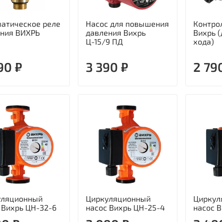
атическое реле
Насос для повышения
Контро
ения ВИХРЬ
давления Вихрь
Вихрь (
Ц-15/9 ПД
хода)
90 ₽
3 390 ₽
2 79
уляционный
Циркуляционный
Циркул
 Вихрь ЦН-32-6
насос Вихрь ЦН-25-4
насос 