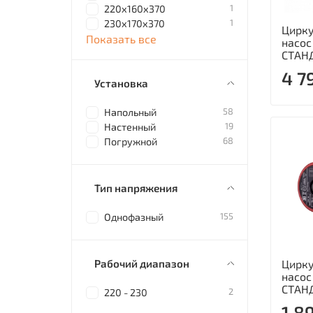
1
220x160x370
1
230x170x370
Цирк
Показать все
насос
СТАН
4 7
Установка
58
Напольный
19
Настенный
68
Погружной
Тип напряжения
155
Однофазный
Рабочий диапазон
Цирк
насос
СТАН
2
220 - 230
1 8