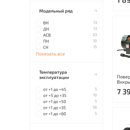
Модельный ряд
13
ВН
13
ДН
23
АСВ
10
ПН
15
СН
Показать все
Температура
Повер
эксплуатации
Вихрь
5
от +1 до +45
7 3
10
от +5 до +35
5
от +1 до +50
56
от +1 до +35
5
от +1 до +60