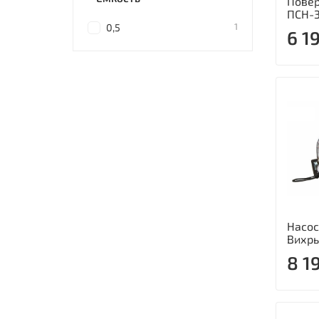
Повер
ПСН-3
1
0,5
6 1
Насос
Вихрь
8 1