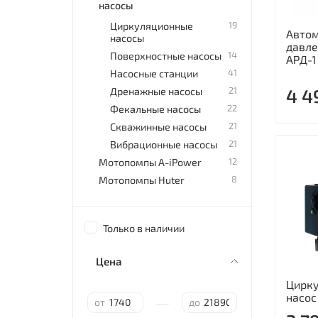
насосы
19
Циркуляционные
Автом
насосы
давл
14
Поверхностные насосы
АРД-1
41
Насосные станции
21
4 4
Дренажные насосы
22
Фекальные насосы
21
Скважинные насосы
21
Вибрационные насосы
12
Мотопомпы A-iPower
8
Мотопомпы Huter
Только в наличии
Цена
Цирк
насос
—
от
до