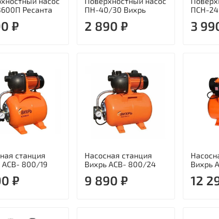
хностный насос
Поверхностный насос
Поверх
600П Ресанта
ПН-40/30 Вихрь
ПСН-24
90 ₽
2 890 ₽
3 99
ная станция
Насосная станция
Насосн
 АСВ- 800/19
Вихрь АСВ- 800/24
Вихрь 
90 ₽
9 890 ₽
12 2