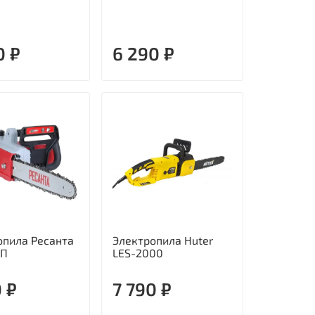
0 ₽
6 290 ₽
опила Ресанта
Электропила Huter
4П
LES-2000
0 ₽
7 790 ₽