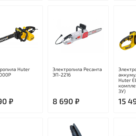
ропила Huter
Электропила Ресанта
Электр
2000P
ЭП-2216
аккуму
Huter E
компле
ЗУ)
90 ₽
8 690 ₽
15 4