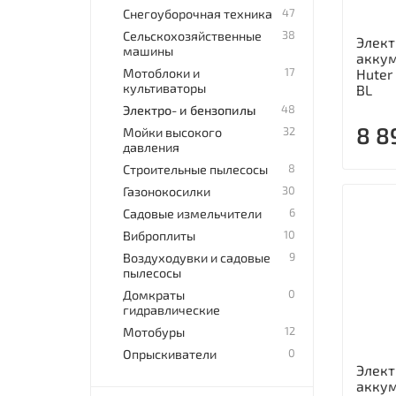
47
Снегоуборочная техника
38
Сельскохозяйственные
Элект
машины
акку
17
Мотоблоки и
Huter
культиваторы
BL
48
Электро- и бензопилы
8 8
32
Мойки высокого
давления
8
Строительные пылесосы
30
Газонокосилки
6
Садовые измельчители
10
Виброплиты
9
Воздуходувки и садовые
пылесосы
0
Домкраты
гидравлические
12
Мотобуры
0
Опрыскиватели
Элект
аккум