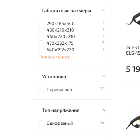
Габаритные размеры
2
290х185х540
1
430х210х210
1
440х220х210
2
470х232х175
Элект
1
540х192х230
ELS-1
Показать все
5 1
Установка
33
Переносной
Тип напряжения
14
Однофазный