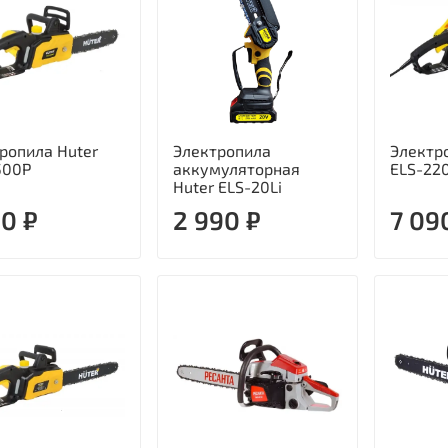
ропила Huter
Электропила
Электр
500P
аккумуляторная
ELS-22
Huter ELS-20Li
90 ₽
2 990 ₽
7 09