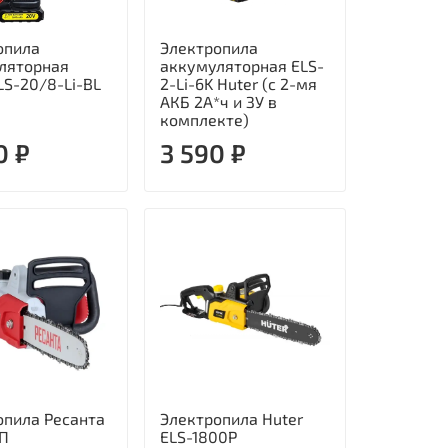
опила
Электропила
ляторная
аккумуляторная ELS-
LS-20/8-Li-BL
2-Li-6K Huter (с 2-мя
АКБ 2А*ч и ЗУ в
комплекте)
0 ₽
3 590 ₽
опила Ресанта
Электропила Huter
2П
ELS-1800P