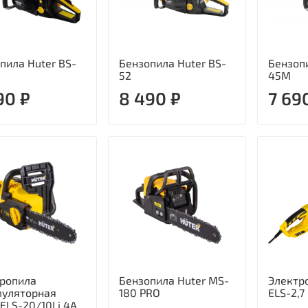
пила Huter BS-
Бензопила Huter BS-
Бензопи
52
45М
90 ₽
8 490 ₽
7 69
ропила
Бензопила Huter MS-
Электр
муляторная
180 PRO
ELS-2,7
 ELS-20/10Li 4A