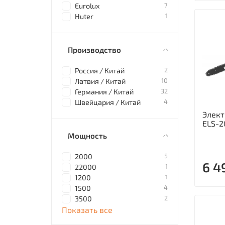
7
Eurolux
1
Huter
Производство
2
Россия / Китай
10
Латвия / Китай
32
Германия / Китай
4
Швейцария / Китай
Элект
ELS-
Мощность
5
2000
6 4
1
22000
1
1200
4
1500
2
3500
Показать все