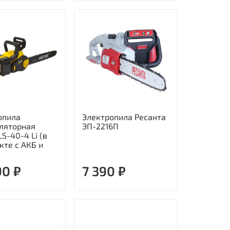
опила
Электропила Ресанта
ляторная
ЭП-2216П
LS-40-4 Li (в
кте с АКБ и
90 ₽
7 390 ₽