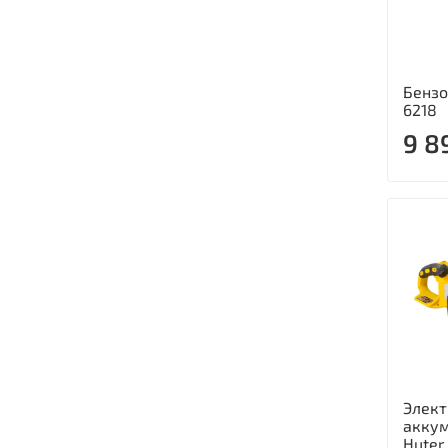
Бензо
6218
9 8
Элект
акку
Huter