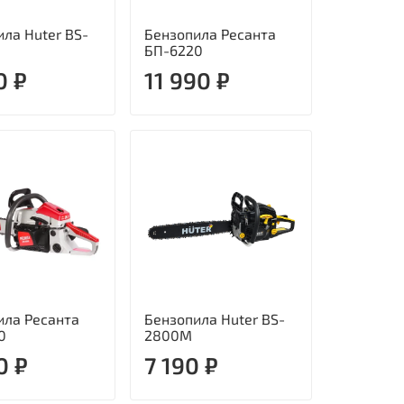
ла Huter BS-
Бензопила Ресанта
БП-6220
0 ₽
11 990 ₽
ила Ресанта
Бензопила Huter BS-
0
2800M
0 ₽
7 190 ₽