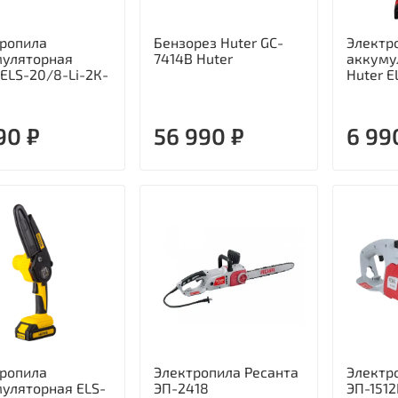
ропила
Бензорез Huter GC-
Электр
муляторная
7414B Huter
аккуму
 ELS-20/8-Li-2К-
Huter E
90 ₽
56 990 ₽
6 99
ропила
Электропила Ресанта
Электр
уляторная ELS-
ЭП-2418
ЭП-151