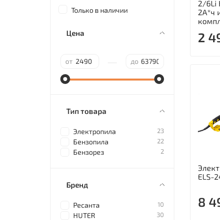
2/6Li
Только в наличии
2А*ч 
компл
Цена
2 4
—
от
до
Тип товара
23
Электропила
22
Бензопила
2
Бензорез
Элект
ELS-
Бренд
8 4
10
Ресанта
30
HUTER