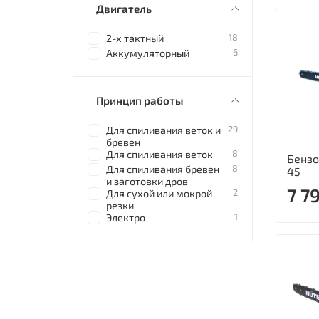
Двигатель
18
2-х тактный
6
Аккумуляторный
Принцип работы
29
Для спиливания веток и
бревен
8
Для спиливания веток
Бензо
8
Для спиливания бревен
45
и заготовки дров
7 7
2
Для сухой или мокрой
резки
1
Электро