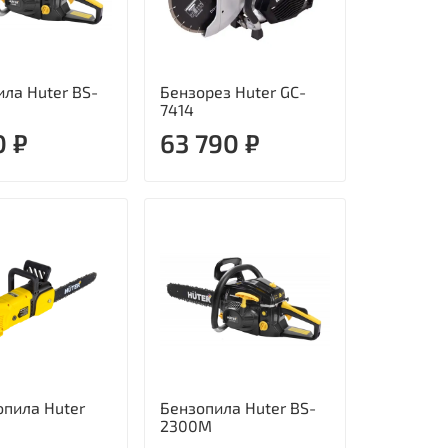
ла Huter BS-
Бензорез Huter GC-
7414
0 ₽
63 790 ₽
опила Huter
Бензопила Huter BS-
2300М