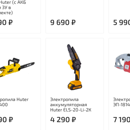
 Huter (с АКБ
и ЗУ в
екте)
90 ₽
9 690 ₽
5 99
ропила Huter
Электропила
Электр
2400
аккумуляторная
ЭП-181
Huter ELS-20-Li-2К
90 ₽
4 290 ₽
7 19