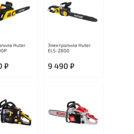
опила Huter
Электропила Huter
00P
ELS-2800
0 ₽
9 490 ₽