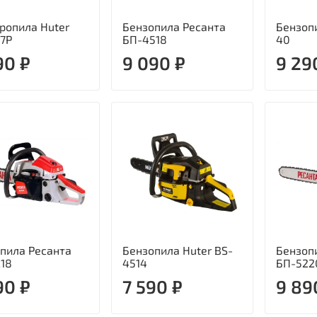
ропила Huter
Бензопила Ресанта
Бензопи
,7P
БП-4518
40
90 ₽
9 090 ₽
9 29
пила Ресанта
Бензопила Huter BS-
Бензоп
18
4514
БП-522
90 ₽
7 590 ₽
9 89