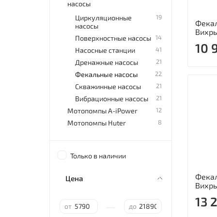
насосы
19
Циркуляционные
Фекал
насосы
Вихрь
14
Поверхностные насосы
10 
41
Насосные станции
21
Дренажные насосы
22
Фекальные насосы
21
Скважинные насосы
21
Вибрационные насосы
12
Мотопомпы A-iPower
8
Мотопомпы Huter
Только в наличии
Фекал
Цена
Вихрь
13 
—
от
до