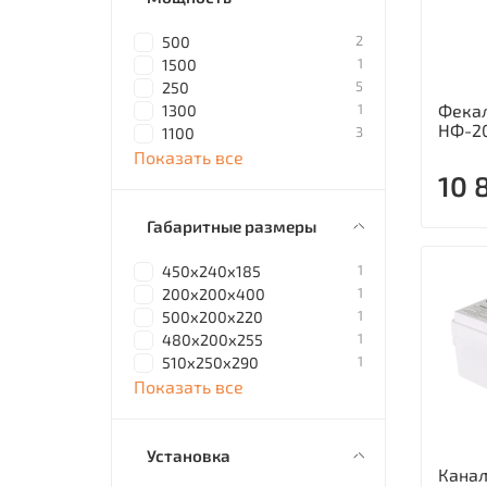
2
500
1
1500
5
250
1
Фекал
1300
НФ-2
3
1100
Показать все
10 
Габаритные размеры
1
450х240х185
1
200х200х400
1
500х200х220
1
480х200х255
1
510х250х290
Показать все
Установка
Кана