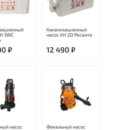
зационный
Канализационный
КН 3WC
насос КН 2D Ресанта
а
90 ₽
12 490 ₽
ный насос
Фекальный насос