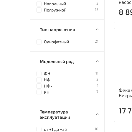
насос
5
Напольный
15
8 8
Погружной
Тип напряжения
21
Однофазный
Модельный ряд
11
ФН
3
НФ
1
НФ-
Фекал
7
КН
Вихрь
17 
Температура
эксплуатации
10
от +1 до +35