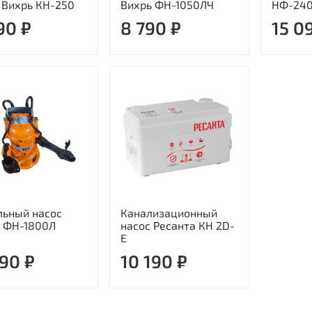
 Вихрь КН-250
Вихрь ФН-1050ЛЧ
НФ-240
90 ₽
8 790 ₽
15 0
ьный насос
Канализационный
 ФН-1800Л
насос Ресанта КН 2D-
E
790 ₽
10 190 ₽