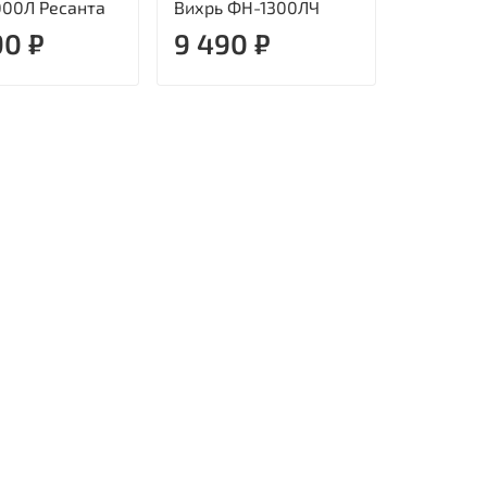
00Л Ресанта
Вихрь ФН-1300ЛЧ
90 ₽
9 490 ₽