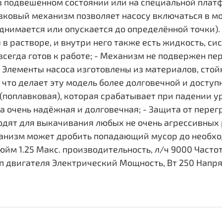
в подвешенном состоянии или на специальной платф
вковый механизм позволяет насосу включаться в мо
днимается или опускается до определённой точки).
 в растворе, и внутри него также есть жидкость, с
 всегда готов к работе; - Механизм не подвержен пер
 Элементы насоса изготовлены из материалов, стойк
 что делает эту модель более долговечной и доступ
поплавковая), которая срабатывает при падении 
а очень надёжная и долговечная; - Защита от перег
одят для выкачивания любых не очень агрессивных р
ханизм может дробить попадающий мусор до необхо
м 1.25 Макс. производительность, л/ч 9000 Частота,
ип двигателя Электрический Мощность, Вт 250 Напряж