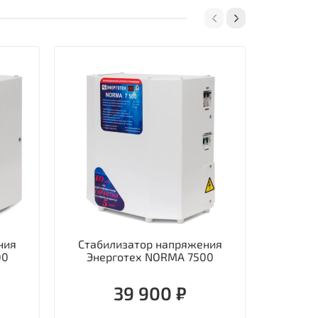
ния
Стабилизатор напряжения
Стаби
00
Энерготех NORMA 7500
однофаз
39 900 ₽