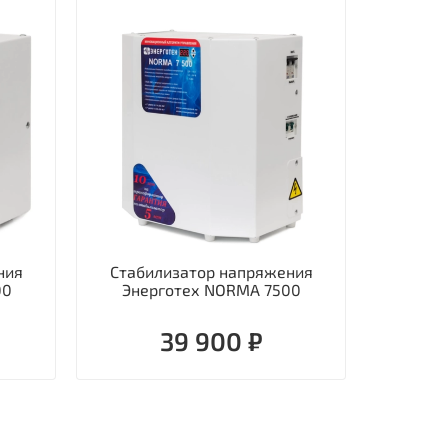
ния
Стабилизатор напряжения
Стаби
00
Энерготех NORMA 7500
однофаз
39 900 ₽