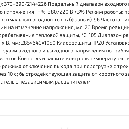
): 370÷390/214÷226 Предельный диапазон входного н
о напряжения , ±%: 380/220 В ±3% Режим работы: 
ксимальный входной ток, А (фазный): 96 Частота пит
кции на изменение напряжения, мс: 20 Время реакц
срабатывания тепловой защиты, °С: 105 Диапазон раб
 Ш х В, мм: 285×640×1050 Класс защиты: IP20 Установ
грузки входного и выходного напряжения потребл
ментов Контроль и защита контроль температуры си
о режима отключение выхода при перегрузке с тр
з 10 с; быстродействующая защита от короткого за
атель с независимым расцепителем