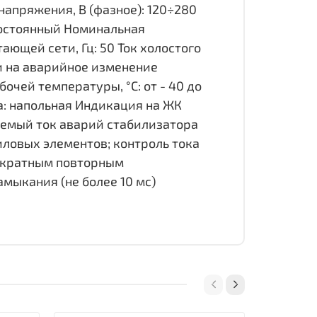
апряжения, В (фазное): 120÷280
постоянный Номинальная
ающей сети, Гц: 50 Ток холостого
ии на аварийное изменение
очей температуры, °С: от - 40 до
ка: напольная Индикация на ЖК
яемый ток аварий стабилизатора
ловых элементов; контроль тока
ехкратным повторным
мыкания (не более 10 мс)