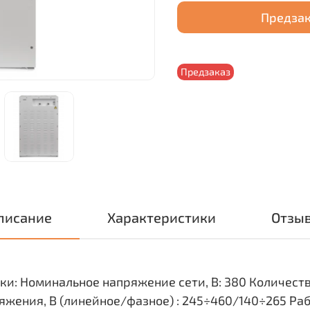
Предза
Предзаказ
писание
Характеристики
Отзы
и: Номинальное напряжение сети, В: 380 Количеств
яжения, В (линейное/фазное) : 245÷460/140÷265 Ра