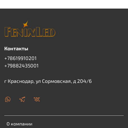
Контакты
+78619910201
+79882435001
г Краснодар, ул Сормовская, д 204/6
О компании