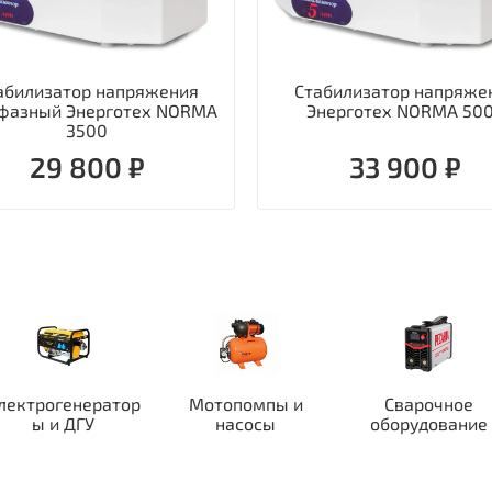
абилизатор напряжения
Стабилизатор напряже
фазный Энерготех NORMA
Энерготех NORMA 50
3500
29 800 ₽
33 900 ₽
лектрогенератор
Мотопомпы и
Сварочное
ы и ДГУ
насосы
оборудование