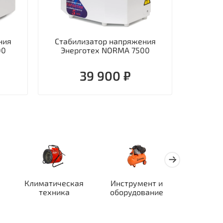
ния
Стабилизатор напряжения
Стаби
00
Энерготех NORMA 7500
однофаз
39 900 ₽
Климатическая
Инструмент и
Автотран
техника
оборудование
ор