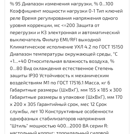
% 95 Диапазон изменения нагрузки, % 0...100
Коэффициент мощности нагрузки 0-1 Тип ключей
реле Время регулирования напряжения одного
уровня коррекции, мс <=200 Защита от
перегрузки и КЗ электронная и автоматический
выключатель Фильтр EMI/RFI выходной
Климатическое исполнение УХЛ 4.2 по ГОСТ 15150
Диапазон температуры окружающей среды, °С
+1...+40 Относительная влажность воздуха, %
0...80 Вид охлаждения естественное Степень
защиты IP30 Устойчивость к механическим
воздействиям М1 по ГОСТ 17516.1 Масса, кг 6
Габаритные размеры (ШхВхГ), мм 155 x 185 x 300
Габаритные размеры в упаковке (ШхВхГ), мм 170
х 200 х 305 Гарантийный срок, мес 12 Срок
службы, лет 10 Конструктивные особенности
однофазных стабилизаторов напряжения
"Штиль" мощностью 400...2000 ВА серии R:
настольный корпус; тороидальный силовой