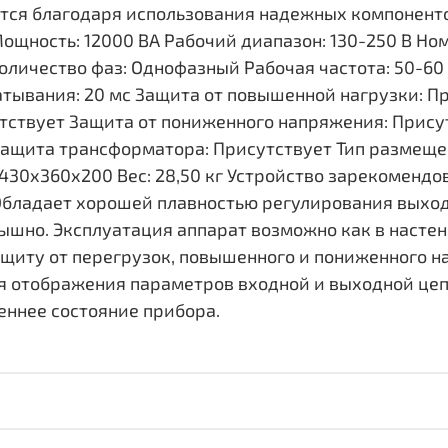
тся благодаря использования надежных компонент
ощность: 12000 ВА Рабочий диапазон: 130-250 В Но
личество фаз: Однофазный Рабочая частота: 50-6
атывания: 20 мс Защита от повышенной нагрузки: П
ствует Защита от пониженного напряжения: Присут
ащита трансформатора: Присутствует Тип размещен
430x360x200 Вес: 28,50 кг Устройство зарекомендо
Обладает хорошей плавностью регулирования выхо
ышно. Эксплуатация аппарат возможно как в настенн
щиту от перегрузок, повышенного и пониженного 
я отображения параметров входной и выходной цеп
еннее состояние прибора.