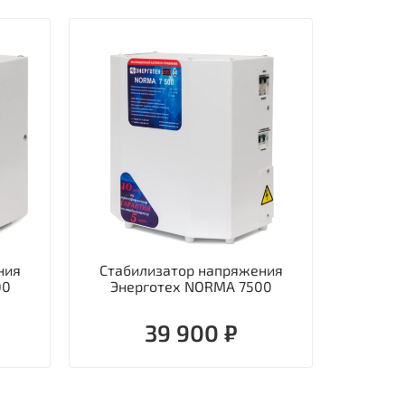
ния
Стабилизатор напряжения
Стаби
00
Энерготех NORMA 7500
однофаз
39 900 ₽