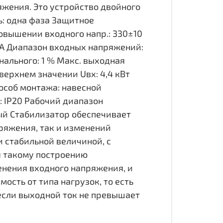
жения. Это устройство двойного
ь: одна фаза Защитное
овышении входного напр.: 330±10
 А Диапазон входных напряжений:
нального: 1 % Макс. выходная
верхнем значении Uвх: 4,4 кВт
особ монтажа: навесной
ы: IP20 Рабочий диапазон
ый Стабилизатор обеспечивает
ряжения, так и изменений
и стабильной величиной, с
я такому построению
енения входного напряжения, и
ость от типа нагрузок, то есть
 если выходной ток не превышает