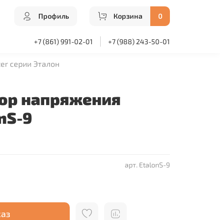
Профиль
Корзина
0
+7 (861) 991-02-01
+7 (988) 243-50-01
er серии Эталон
ор напряжения
onS-9
арт.
EtalonS-9
каз