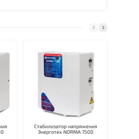
ния
Стабилизатор напряжения
Стаби
00
Энерготех NORMA 7500
однофаз