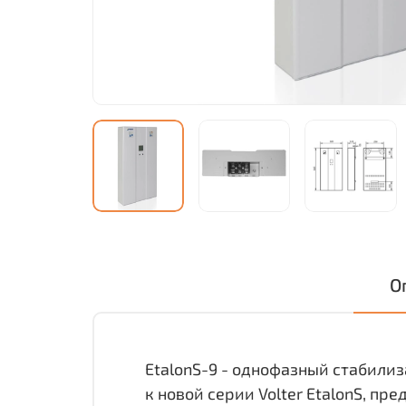
О
EtalonS-9 - однофазный стабили
к новой серии Volter EtalonS, 