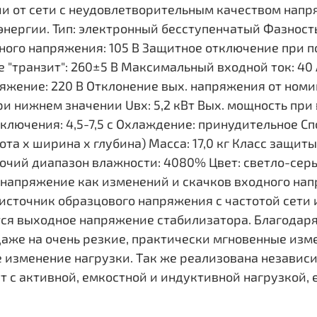
и от сети с неудовлетворительным качеством напря
энергии. Тип: электронный бесступенчатый Фазност
ого напряжения: 105 В Защитное отключение при п
 "транзит": 260±5 В Максимальный входной ток: 40
яжение: 220 В Отклонение вых. напряжения от номи
ри нижнем значении Uвх: 5,2 кВт Вых. мощность при 
ключения: 4,5-7,5 с Охлаждение: принудительное Сп
сота x ширина x глубина) Масса: 17,0 кг Класс защит
бочий диапазон влажности: 4080% Цвет: светло-сер
 напряжение как изменений и скачков входного нап
 источник образцового напряжения с частотой сети 
ся выходное напряжение стабилизатора. Благодар
даже на очень резкие, практически мгновенные изм
 изменение нагрузки. Так же реализована независим
т с активной, емкостной и индуктивной нагрузкой,