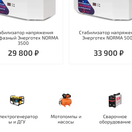
абилизатор напряжения
Стабилизатор напряже
фазный Энерготех NORMA
Энерготех NORMA 50
3500
29 800 ₽
33 900 ₽
лектрогенератор
Мотопомпы и
Сварочное
ы и ДГУ
насосы
оборудование