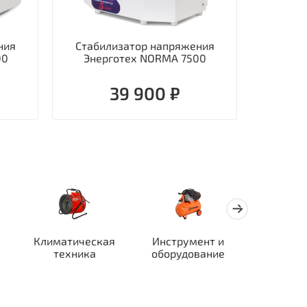
ния
Стабилизатор напряжения
Стаби
00
Энерготех NORMA 7500
однофаз
39 900 ₽
Климатическая
Инструмент и
Автотран
техника
оборудование
ор