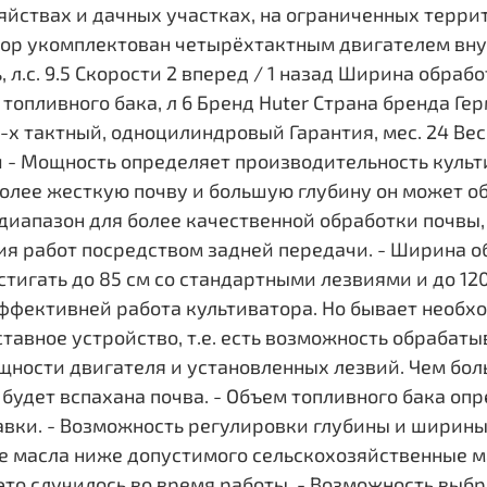
йствах и дачных участках, на ограниченных терри
тор укомплектован четырёхтактным двигателем внут
л.с. 9.5 Скорости 2 вперед / 1 назад Ширина обрабо
топливного бака, л 6 Бренд Huter Страна бренда Ге
х тактный, одноцилиндровый Гарантия, мес. 24 Вес 1
 - Мощность определяет производительность культ
более жесткую почву и большую глубину он может о
иапазон для более качественной обработки почвы,
ия работ посредством задней передачи. - Ширина о
стигать до 85 см со стандартными лезвиями и до 12
ффективней работа культиватора. Но бывает необх
ставное устройство, т.е. есть возможность обрабаты
щности двигателя и установленных лезвий. Чем бол
 будет вспахана почва. - Объем топливного бака о
авки. - Возможность регулировки глубины и ширины
не масла ниже допустимого сельскохозяйственные
 это случилось во время работы. - Возможность выб