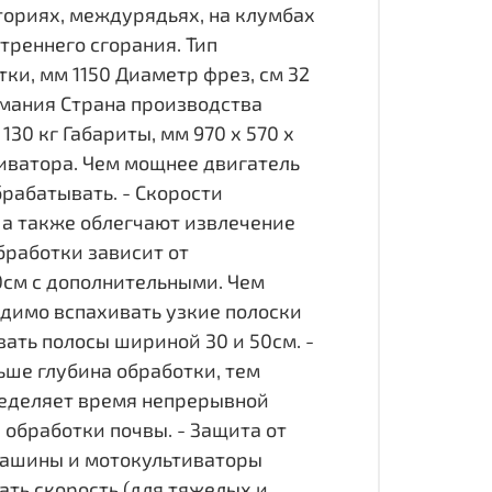
ториях, междурядьях, на клумбах
реннего сгорания. Тип
тки, мм 1150 Диаметр фрез, см 32
рмания Страна производства
30 кг Габариты, мм 970 х 570 х
иватора. Чем мощнее двигатель
брабатывать. - Скорости
 а также облегчают извлечение
бработки зависит от
0см с дополнительными. Чем
одимо вспахивать узкие полоски
вать полосы шириной 30 и 50см. -
ьше глубина обработки, тем
пределяет время непрерывной
 обработки почвы. - Защита от
 машины и мотокультиваторы
рать скорость (для тяжелых и