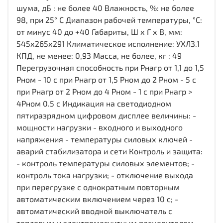
шума, дБ : не более 40 Влажность, %: не более
98, при 25° С Диапазон рабочей температуры, °С:
от минус 40 до +40 Габариты, Ш х Г х В, мм:
545х265х291 Климатическое исполнение: УХЛ3.1
КПД, не менее: 0,93 Масса, не более, кг : 49
Перегрузочная способность при Рнагр от 1,1 до 1,5
Рном - 10 с при Рнагр от 1,5 Рном до 2 Рном - 5 с
при Рнагр от 2 Рном до 4 Рном - 1 с при Рнагр >
4Рном 0.5 с Индикация на светодиодном
пятиразрядном цифровом дисплее величины: -
мощности нагрузки - входного и выходного
напряжения - температуры силовых ключей -
аварий стабилизатора и сети Контроль и защита:
- контроль температуры силовых элементов; -
контроль тока нагрузки; - отключение выхода
при перегрузке с однократным повторным
автоматическим включением через 10 с; -
автоматический вводной выключатель с
тепловым и электромагнитным расцепителем