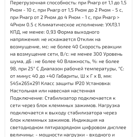
Перегрузочная способность: при Рнагр от 1,1 до 1,5
Рном - 10 с, при Рнагр от 1,5 Рном до 2 Рном - 5 с,
при Рнагр от 2 Рном до 4 Рном - 1 с, при Рнагр >
4Рном 0.5 с Климатическое исполнение: УХЛ3.1
КПД, не менее: 0,93 Форма выходного
напряжения: не искажается Отклик на
возмущение, мс: не более 40 Скорость реакции
на возмущение сети, В/с: не менее 300 Уровень
шума, дБ : не более 40 Влажность, %: не более
98, при 25° С Диапазон рабочей температуры, °С:
от минус 40 до +40 Габариты, Ш х Г х В, мм:
545х265х291 Класс защиты IP20 Установка:
Настольная или навесная настенная
Подключение: Стабилизатор подключается к
сети через блок клеммных зажимов. Нагрузка
подключается к выходу стабилизатора через
блок клеммных зажимов. Индикация на
светодиодном пятиразрядном цифровом дисплее
величины: - мощности нагрузки - входного и