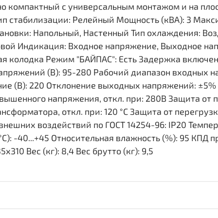
о компактный с универсальным монтажом и на плоск
 стабилизации: Релейный Мощность (кВА): 3 Максим
ановки: Напольный, Настенный Тип охлаждения: Во
вой Индикация: Входное напряжение, Выходное нап
 колодка Режим "БАЙПАС": Есть Задержка включения
пряжений (В): 95-280 Рабочий диапазон входных на
ие (В): 220 Отклонение выходных напряжений: ±5%
овышенного напряжения, откл. при: 280В Защита от 
ансформатора, откл. при: 120 °С Защита от перегруз
нешних воздействий по ГОСТ 14254-96: IP20 Темпер
С): -40...+45 Относительная влажность (%): 95 КПД п
310 Вес (кг): 8,4 Вес брутто (кг): 9,5