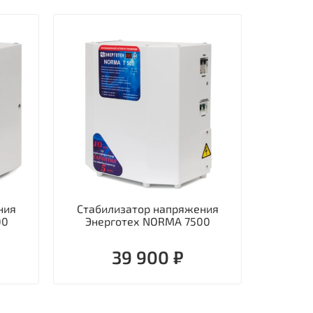
ния
Стабилизатор напряжения
Стаби
00
Энерготех NORMA 7500
однофаз
39 900 ₽