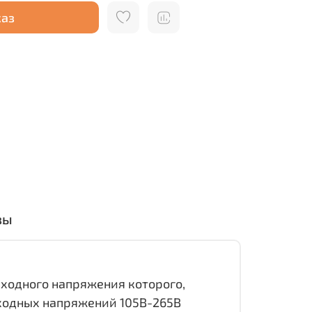
каз
вы
ыходного напряжения которого,
входных напряжений 105В-265В