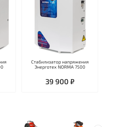
ния
Стабилизатор напряжения
Стаби
00
Энерготех NORMA 7500
однофаз
39 900 ₽