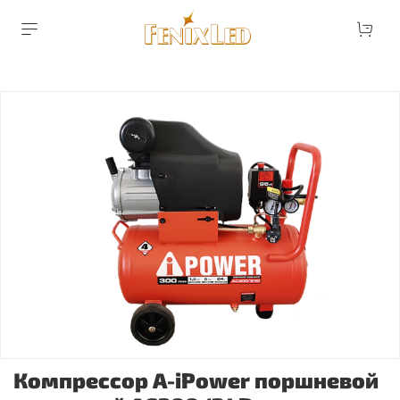
Компрессор A-iPower поршневой