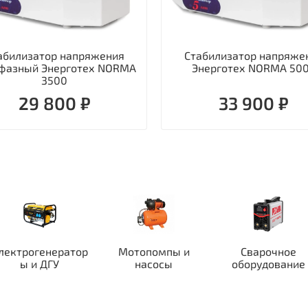
абилизатор напряжения
Стабилизатор напряже
фазный Энерготех NORMA
Энерготех NORMA 50
3500
29 800 ₽
33 900 ₽
лектрогенератор
Мотопомпы и
Сварочное
ы и ДГУ
насосы
оборудование