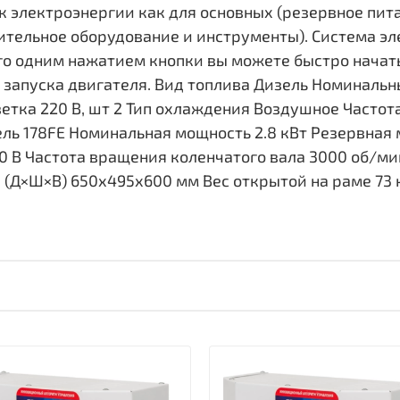
 электроэнергии как для основных (резервное пита
ительное оборудование и инструменты). Система э
его одним нажатием кнопки вы можете быстро начат
 запуска двигателя. Вид топлива Дизель Номинальны
зетка 220 В, шт 2 Тип охлаждения Воздушное Частота
ль 178FE Номинальная мощность 2.8 кВт Резервная
0 В Частота вращения коленчатого вала 3000 об/ми
е (Д×Ш×В) 650х495х600 мм Вес открытой на раме 73 