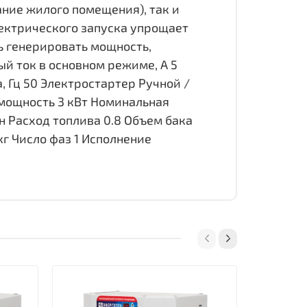
ние жилого помещения), так и
лектрического запуска упрощает
ь генерировать мощность,
й ток в основном режиме, А 5
, Гц 50 Электростартер Ручной /
 мощность 3 кВт Номинальная
н Расход топлива 0.8 Объем бака
кг Число фаз 1 Исполнение