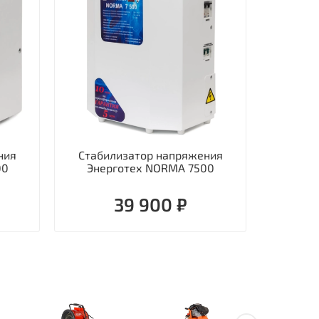
ния
Стабилизатор напряжения
Стаби
00
Энерготех NORMA 7500
однофаз
39 900 ₽